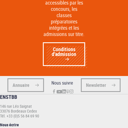
accessibles par les
concours, les
classes
préparatoires
intégrées et les
admissions sur titre.
Conditions
d'admission
Nous suivre
Annuaire
Newsletter
ENSTBB
146 rue Léo Saignat
33076 Bordeaux Cedex
Tél. +33 (0)5 56 84 69 90
Nous écrire