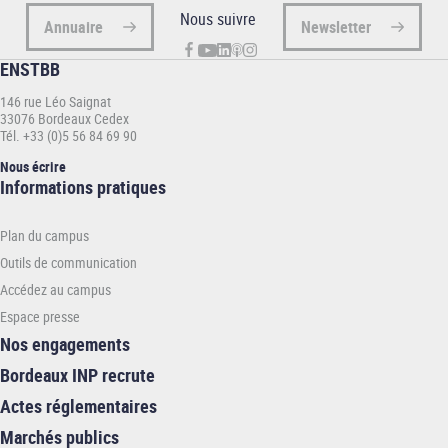
Nous suivre
Annuaire
Newsletter
ENSTBB
146 rue Léo Saignat
33076 Bordeaux Cedex
Tél. +33 (0)5 56 84 69 90
Nous écrire
Informations
Informations pratiques
pratiques
-
Plan du campus
ENSTBB
Outils de communication
Accédez au campus
Espace presse
Nos engagements
Bordeaux INP recrute
Actes réglementaires
Marchés publics