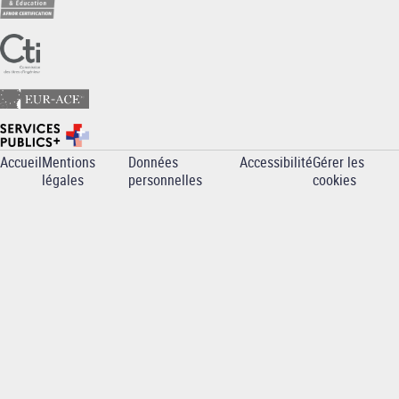
Accueil
Mentions
Données
Accessibilité
Gérer les
Pied
légales
personnelles
cookies
de
page
-
ENSTBB