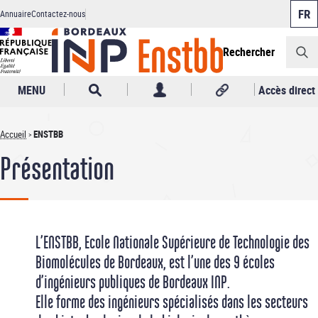
Panneau de gestion des cookies
Aller
Annuaire
Contactez-nous
au
Header
contenu
principal
Rechercher
MENU
Accès direct
Accueil
ENSTBB
Fil
Présentation
d'Ariane
L’ENSTBB, Ecole Nationale Supérieure de Technologie des
Biomolécules de Bordeaux, est l’une des 9 écoles
d’ingénieurs publiques de Bordeaux INP.
Elle forme des ingénieurs spécialisés dans les secteurs