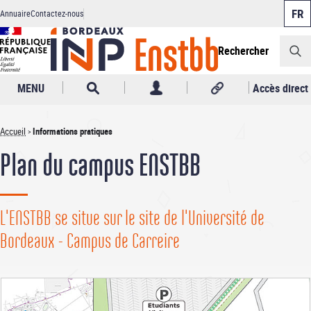
Panneau de gestion des cookies
Aller
Annuaire
Contactez-nous
au
Header
contenu
principal
Rechercher
MENU
Accès direct
Accueil
Informations pratiques
Fil
Plan du campus ENSTBB
d'Ariane
L'ENSTBB se situe sur le site de l'Université de
Bordeaux - Campus de Carreire