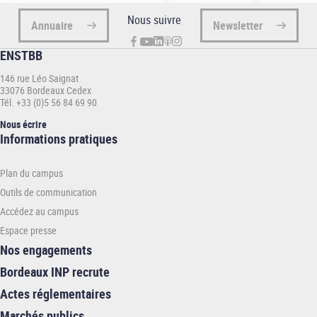
Nous suivre
Annuaire
Newsletter
ENSTBB
146 rue Léo Saignat
33076 Bordeaux Cedex
Tél. +33 (0)5 56 84 69 90
Nous écrire
Informations
Informations pratiques
pratiques
-
Plan du campus
ENSTBB
Outils de communication
Accédez au campus
Espace presse
Nos engagements
Bordeaux INP recrute
Actes réglementaires
Marchés publics