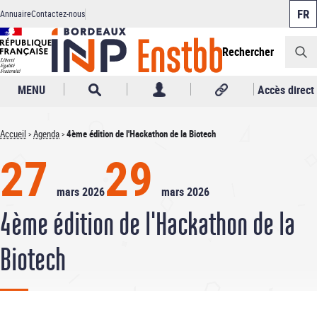
Panneau de gestion des cookies
Aller
Annuaire
Contactez-nous
au
Header
contenu
principal
Rechercher
MENU
Accès direct
Accueil
Agenda
4ème édition de l'Hackathon de la Biotech
Fil
27
29
d'Ariane
mars 2026
mars 2026
4ème édition de l'Hackathon de la
Biotech