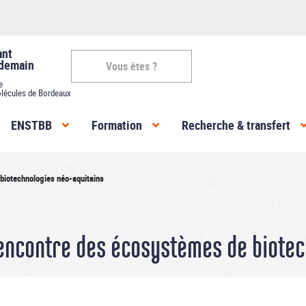
ant
 demain
Vous êtes ?
e
lécules de Bordeaux
Vous
ENSTBB
Formation
Recherche & transfert
êtes
-
biotechnologies néo-aquitains
ENSTBB
 Rencontre des écosystèmes de biote