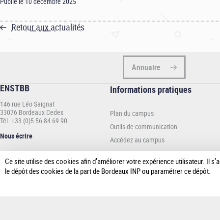
Publié le 10 décembre 2025
Retour aux actualités
Annuaire
ENSTBB
Informations
Informations pratiques
pratiques
146 rue Léo Saignat
-
33076 Bordeaux Cedex
Plan du campus
ENSTBB
Tél. +33 (0)5 56 84 69 90
Outils de communication
Nous écrire
Accédez au campus
Espace presse
Ce site utilise des cookies afin d’améliorer votre expérience utilisateur. Il
le dépôt des cookies de la part de Bordeaux INP ou paramétrer ce dépôt.