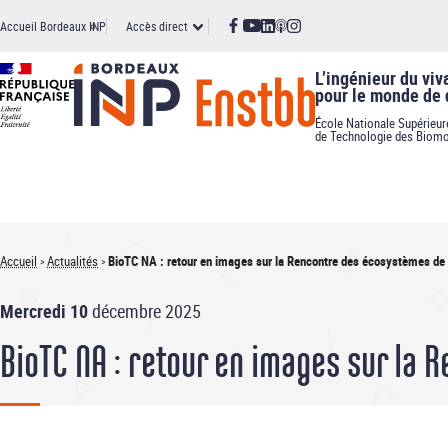
Panneau de gestion des cookies
Aller
Accès
Accueil Bordeaux INP
Accès direct
au
contenu
principal
direct
L’ingénieur du viv
pour le monde de
École Nationale Supérieur
de Technologie des Biomo
Accueil
Actualités
BioTC NA : retour en images sur la Rencontre des écosystèmes de 
Fil
Mercredi 10
décembre 2025
d'Ariane
BioTC NA : retour en images sur la