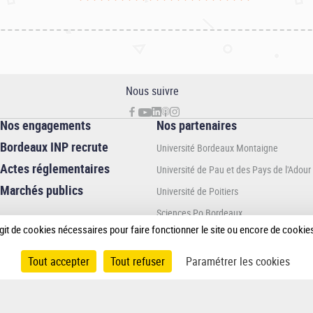
Nous suivre
Nos engagements
Nos partenaires
Bordeaux INP recrute
Université Bordeaux Montaigne
Actes réglementaires
Université de Pau et des Pays de l'Adour
Marchés publics
Université de Poitiers
Sciences Po Bordeaux
 s’agit de cookies nécessaires pour faire fonctionner le site ou encore de cook
Bordeaux sciences Agro
En association avec :
Tout accepter
Tout refuser
Paramétrer les cookies