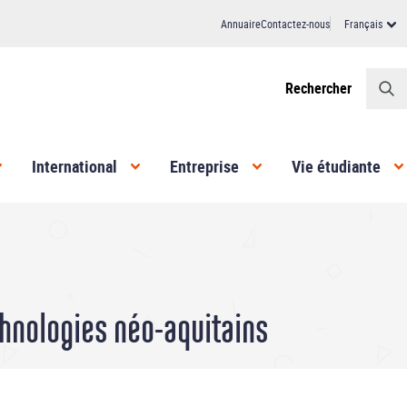
Annuaire
Contactez-nous
Français
Header
Rechercher
International
Entreprise
Vie étudiante
chnologies néo-aquitains