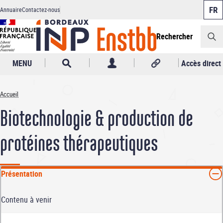
Panneau de gestion des cookies
Aller
Annuaire
Contactez-nous
au
Header
contenu
principal
Rechercher
MENU
Accès direct
Accueil
Fil
Biotechnologie & production de
d'Ariane
protéines thérapeutiques
Présentation
Contenu à venir