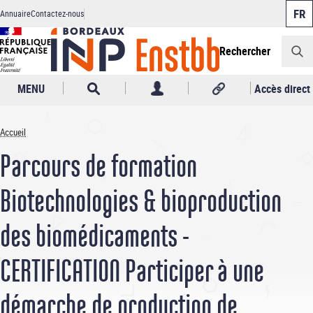
Panneau de gestion des cookies
Aller
Annuaire
Contactez-nous
au
Header
contenu
principal
Rechercher
MENU
Accès direct
Accueil
Fil
Parcours de formation
d'Ariane
Biotechnologies & bioproduction
des biomédicaments -
CERTIFICATION Participer à une
démarche de production de